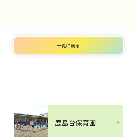
人
み
ら
い
一覧に戻る