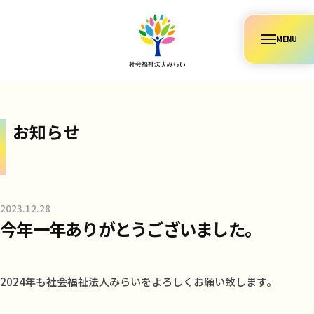
コ
ン
メ
テ
ニ
ュ
ン
ー
ツ
へ
ス
お知らせ
キ
ッ
プ
2023.12.28
b
今年一年ありがとうございました。
y
社
会
福
2024年も社会福祉法人みらいをよろしくお願い致します。
祉
法