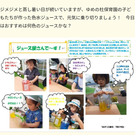
i
ジメジメと蒸し暑い日が続いていますが、ゆめの杜保育園の子ど
.
もたちが作った色水ジュースで、元気に乗り切りましょう！ 今日
y
u
はおすすめは何色のジュースかな？
m
e
n
o
m
o
r
i