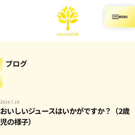
コ
ン
メ
テ
ニ
ュ
ン
ー
ツ
へ
ス
キ
ブログ
ッ
プ
2024.7.19
b
おいしいジュースはいかがですか？（2歳
y
m
児の様子）
r
a