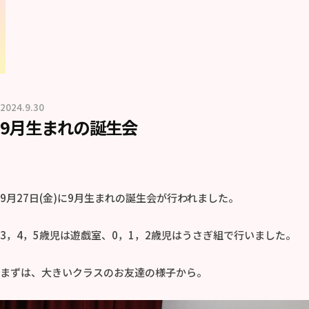
2024.9.30
b
9月生まれの誕生会
y
社
会
福
祉
9月27日(金)に9月生まれの誕生会が行われました。
法
人
3，4，5歳児は遊戯室、0，1，2歳児はうさぎ組で行いました。
み
ら
まずは、大きいクラスのお友達の様子から。
い