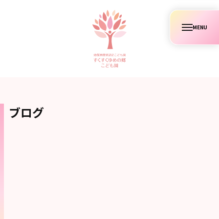
コ
ン
メ
テ
ニ
ュ
ン
ー
ツ
へ
ス
キ
ブログ
ッ
プ