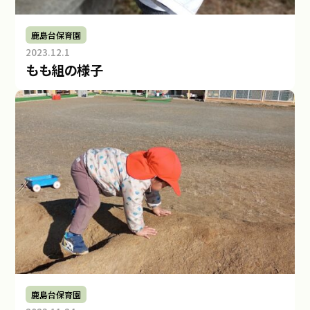
a
d
鹿島台保育園
a
2023.12.1
b
もも組の様子
y
社
会
福
祉
法
人
み
ら
い
鹿島台保育園