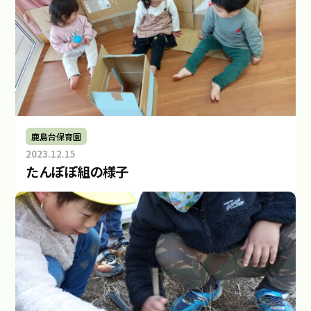
.
k
a
s
i
m
a
d
鹿島台保育園
a
2023.12.15
b
たんぽぽ組の様子
y
m
i
r
a
i
.
k
a