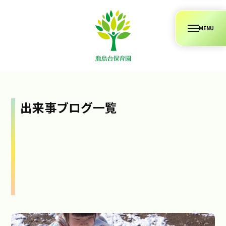
コ
ン
メ
テ
ニ
ュ
ン
ー
ツ
へ
ス
キ
出来事ブログ一覧
ッ
プ