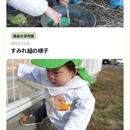
s
i
m
a
d
鹿島台保育園
a
2023.12.8
b
すみれ組の様子
y
m
i
r
a
i
.
k
a
s
i
m