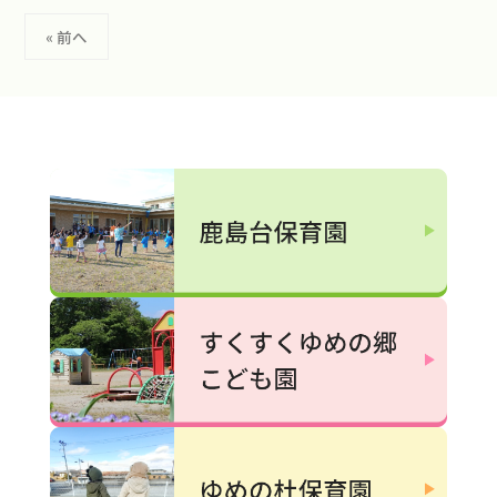
投
i
« 前へ
t
稿
y
の
3
ペ
8
ー
s
ジ
a
送
y
a
り
@
g
m
a
i
l
.
c
o