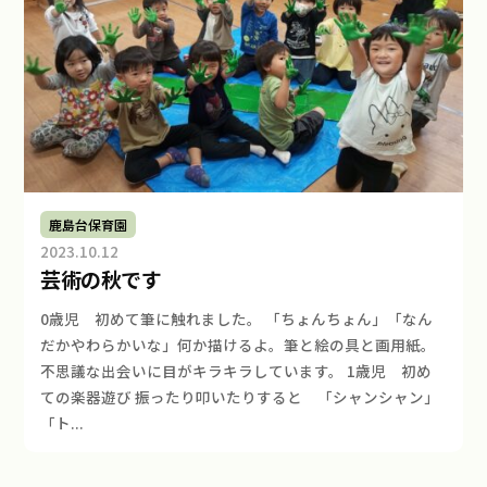
法
人
み
ら
い
鹿島台保育園
2023.10.12
b
芸術の秋です
y
s
0歳児 初めて筆に触れました。 「ちょんちょん」「なん
e
だかやわらかいな」何か描けるよ。筆と絵の具と画用紙。
r
不思議な出会いに目がキラキラしています。 1歳児 初め
e
ての楽器遊び 振ったり叩いたりすると 「シャンシャン」
n
「ト...
d
i
p