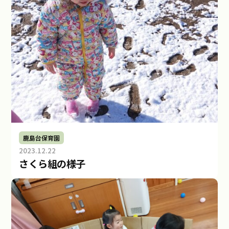
鹿島台保育園
2023.12.22
b
さくら組の様子
y
m
i
r
a
i