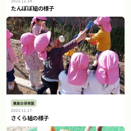
2023.11.24
b
たんぽぽ組の様子
y
社
会
福
祉
法
人
み
ら
い
鹿島台保育園
2023.11.17
b
さくら組の様子
y
社