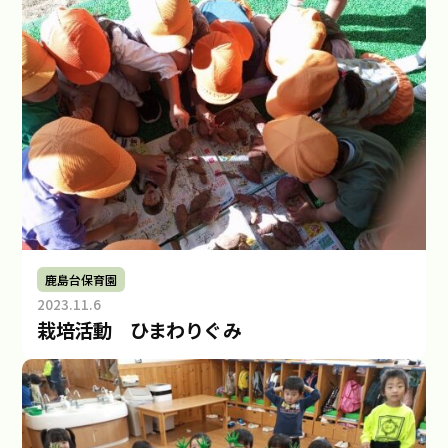
会
福
祉
法
人
み
ら
い
鹿島台保育園
2023.11.6
b
栽培活動 ひまわりぐみ
y
社
会
福
祉